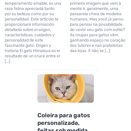
temperamento amable, es una
primeira imagem que vem à
raza felina apreciada tanto
mente é, geralmente, uma
por su belleza como por su
passarela cheia de modelos
personalidad. Este artículo te
humanos. Mas você já parou
proporcionará información
para pensar na possibilidade
detallada sobre el origen,
de vestir seu gato com estilo?
características, cuidados y
As roupas para gatos vêm
personalidad de este
ganhando espaço no coração
fascinante gato. Origen y
dos tutores e nas prateleiras
historia El gato Himalaya es el
das lojas. E não se […]
resultado de un cruce entre el
[…]
Coleira para gatos
personalizada,
feitas sob medida