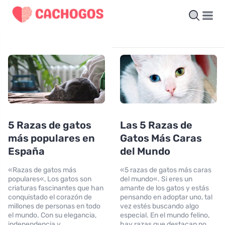
5 Razas de gatos
Las 5 Razas de
más populares en
Gatos Más Caras
España
del Mundo
«Razas de gatos más
«5 razas de gatos más caras
populares«, Los gatos son
del mundo«. Si eres un
criaturas fascinantes que han
amante de los gatos y estás
conquistado el corazón de
pensando en adoptar uno, tal
millones de personas en todo
vez estés buscando algo
el mundo. Con su elegancia,
especial. En el mundo felino,
independencia y
hay razas que destacan no