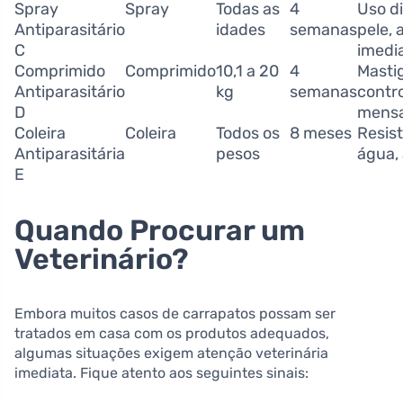
Spray
Spray
Todas as
4
Uso di
Antiparasitário
idades
semanas
pele, 
C
imedi
Comprimido
Comprimido
10,1 a 20
4
Mastig
Antiparasitário
kg
semanas
contr
D
mensa
Coleira
Coleira
Todos os
8 meses
Resis
Antiparasitária
pesos
água, 
E
Quando Procurar um
Veterinário?
Embora muitos casos de carrapatos possam ser
tratados em casa com os produtos adequados,
algumas situações exigem atenção veterinária
imediata. Fique atento aos seguintes sinais: