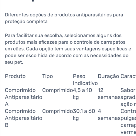
Diferentes opções de produtos antiparasitários para
proteção completa
Para facilitar sua escolha, selecionamos alguns dos
produtos mais eficazes para o controle de carrapatos
em cães. Cada opção tem suas vantagens específicas e
pode ser escolhida de acordo com as necessidades do
seu pet.
Produto
Tipo
Peso
Duração
Caract
Indicativo
Comprimido
Comprimido
4,5 a 10
12
Sabor
Antiparasitário
kg
semanas
agrad
A
ação 
Comprimido
Comprimido
30,1 a 60
4
Contr
Antiparasitário
kg
semanas
pulga
B
carra
verm