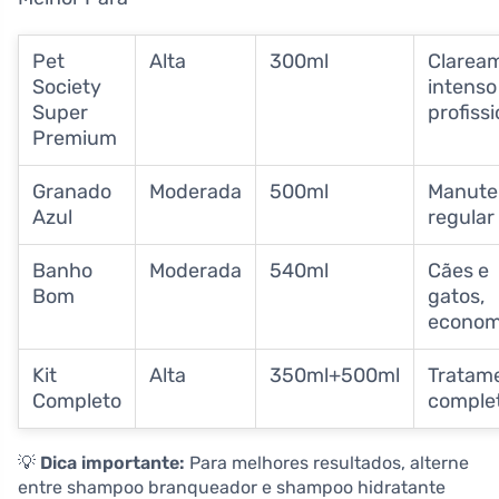
Pet
Alta
300ml
Clarea
Society
intenso
Super
profissi
Premium
Granado
Moderada
500ml
Manute
Azul
regular
Banho
Moderada
540ml
Cães e
Bom
gatos,
econom
Kit
Alta
350ml+500ml
Tratam
Completo
comple
💡
Dica importante:
Para melhores resultados, alterne
entre shampoo branqueador e shampoo hidratante