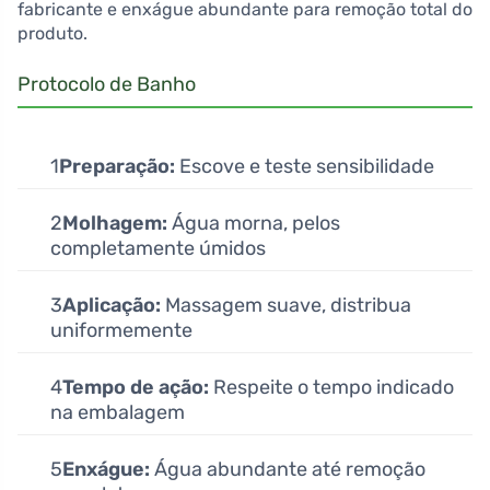
fabricante e enxágue abundante para remoção total do
produto.
Protocolo de Banho
1
Preparação:
Escove e teste sensibilidade
2
Molhagem:
Água morna, pelos
completamente úmidos
3
Aplicação:
Massagem suave, distribua
uniformemente
4
Tempo de ação:
Respeite o tempo indicado
na embalagem
5
Enxágue:
Água abundante até remoção