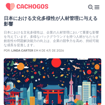
日本における文化多様性が人材管理に与える
影響
日本における文化多様性は、企業の人材管理において重要な影響
を与えています。多様なバックグラウンドを持つ人材がもたらす
創造性や問題解決能力の向上は、企業の競争力を高め、持続可能
な成長を促進します。
POR:
LINDA CARTER
EM 4 DE 4月 DE 2026