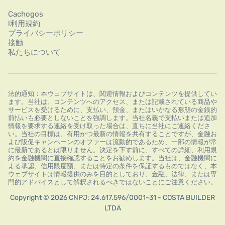
Cachogos
l利用規約
プライバシーポリシー
接触
私たちについて
法的通知：本ウェブサイトは、関連情報およびコンテンツを提供してい
ます。当社は、コンテンツへのアクセス、または記載されている商品や
サービスを受けるために、支払い、預金、またはいかなる形態の金銭的
前払いも必要としないことを強調します。当社名義で支払いまたは追加
情報を要求する連絡を受け取った場合は、直ちに当社にご連絡くださ
い。当社の目標は、有用かつ最新の情報を共有することですが、金融お
よび販促キャンペーンのオファーは流動的であるため、一部の情報が常
に最新であるとは限りません。決定を下す前に、すべての詳細、利用規
約を金融機関に直接確認することをお勧めします。当社は、金融機関に
よる承認、信用限度額、または特定の条件を保証するものではなく、本
ウェブサイトは情報提供のみを目的としており、金融、法律、または専
門的アドバイスとして解釈されるべきではないことにご注意ください。
Copyright © 2026 CNPJ: 24.617.596/0001-31 - COSTA BUILDER
LTDA