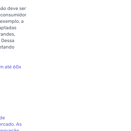
não deve ser
o consumidor
r exemplo, a
daptadas
randes,
. Dessa
fetando
em até 60x
 de
ercado. As
 inovação