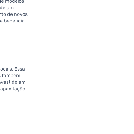
de modelos
 de um
ento de novos
e beneficia
e
ocais. Essa
as também
nvestido em
capacitação