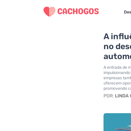
Des
A infl
no des
automo
A entrada de m
impulsionando
empresas tamb
oferecem oport
promovendo cr
POR:
LINDA