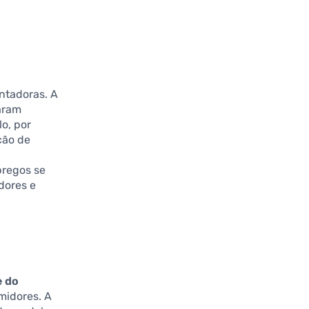
ntadoras. A
iaram
lo, por
ção de
pregos se
dores e
e do
midores. A