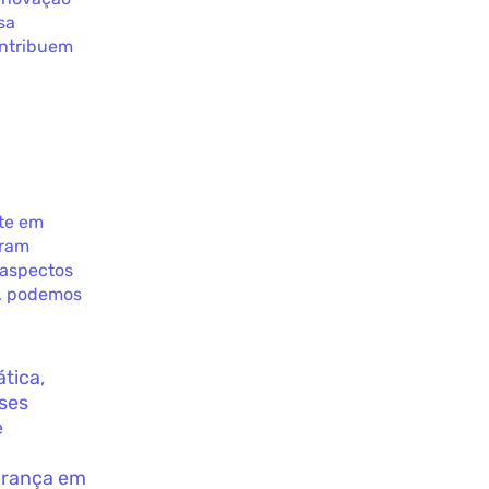
sa
ontribuem
te em
eram
 aspectos
s, podemos
tica,
sses
e
urança em