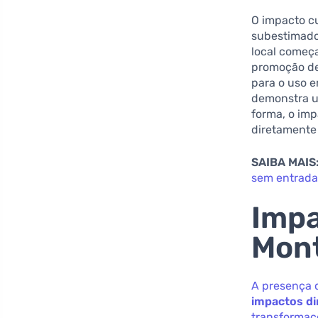
O impacto cu
subestimado
local começa
promoção de
para o uso e
demonstra u
forma, o im
diretamente 
SAIBA MAIS
sem entrada
Impa
Mont
A presença 
impactos di
transformaç