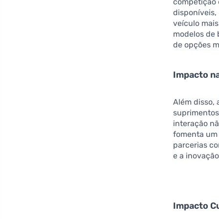
competição 
disponíveis
veículo mais
modelos de 
de opções ma
Impacto na
Além disso,
suprimentos
interação n
fomenta um 
parcerias c
e a inovação
Impacto Cu