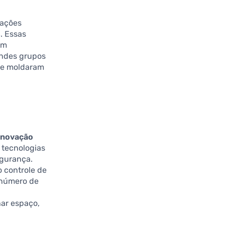
mações
s
. Essas
ém
andes grupos
que moldaram
inovação
 tecnologias
egurança.
o controle de
 número de
har espaço,