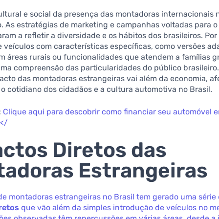
ltural e social da presença das montadoras internacionais 
. As estratégias de marketing e campanhas voltadas para 
ram a refletir a diversidade e os hábitos dos brasileiros. Po
 veículos com características específicas, como versões a
m áreas rurais ou funcionalidades que atendem a famílias g
ma compreensão das particularidades do público brasileiro
pacto das montadoras estrangeiras vai além da economia, a
o cotidiano dos cidadãos e a cultura automotiva no Brasil.
:
Clique aqui para descobrir como financiar seu automóvel 
</
ctos Diretos das
adoras Estrangeiras
de montadoras estrangeiras no Brasil tem gerado uma série
retos
que vão além da simples introdução de veículos no m
ões observadas têm repercussões em várias áreas, desde a